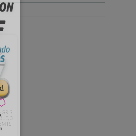
 GRIS
LE, 3
06MTS