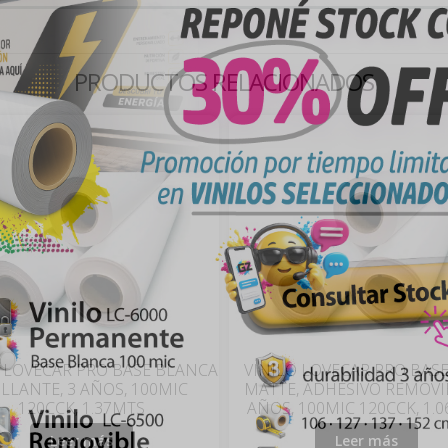
PRODUCTOS RELACIONADOS
 LOVECAR PRO BASE BLANCA
VINILO LOVECAR PRO BASE
ILLANTE, 3 AÑOS, 100MIC
MATTE, ADHESIVO REMOVIB
120CCK, 1.37MTS
AÑOS, 100MIC 120CCK, 1.
Leer más
Leer más