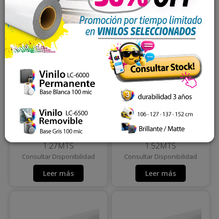
VINILO LOVECAR
VINILO LOVECAR
ESMERILADO FROSTED
ESMERILADO FROSTED
80MIC 120GR LINER,
80MIC 120GR LINER,
1.27MTS
1.52MTS
Consultar Disponibilidad
Consultar Disponibilidad
Leer más
Leer más