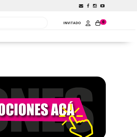
0
INVITADO