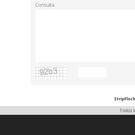
Consulta
StripFloc
Todos l