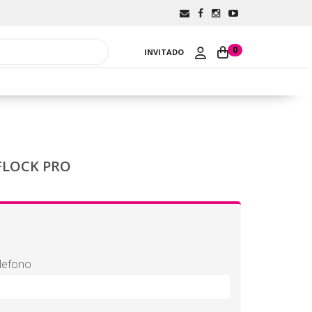
0
INVITADO
FLOCK PRO
X
lefono