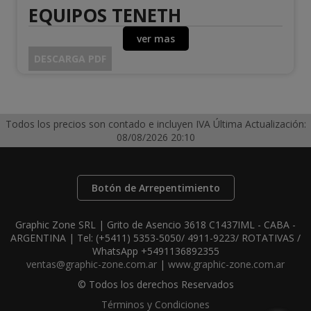
EQUIPOS TENETH
ver mas
DESCARGA PDF
Todos los precios son contado e incluyen IVA
Última Actualización:
08/08/2026 20:10
Botón de Arrepentimiento
Graphic Zone SRL | Grito de Asencio 3618 C1437IML - CABA -
ARGENTINA | Tel:
(+5411) 5353-5050/ 4911-9223/ ROTATIVAS /
WhatsApp +5491136892355
ventas@graphic-zone.com.ar
|
www.graphic-zone.com.ar
© Todos los derechos Reservados
Términos y Condiciones