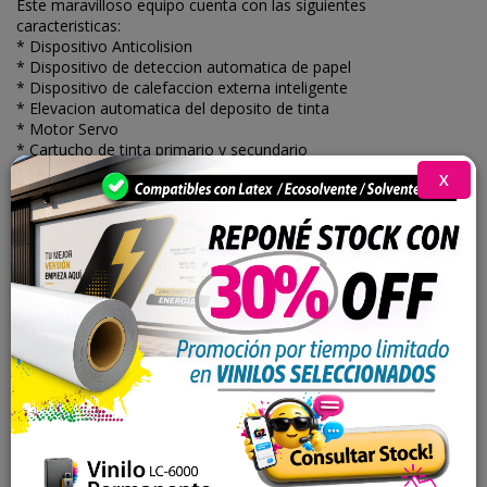
Este maravilloso equipo cuenta con las siguientes
caracteristicas:
* Dispositivo Anticolision
* Dispositivo de deteccion automatica de papel
* Dispositivo de calefaccion externa inteligente
* Elevacion automatica del deposito de tinta
* Motor Servo
* Cartucho de tinta primario y secundario
X
PRODUCTOS RELACIONADOS