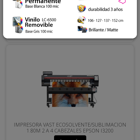
IMPRESORA VAST ECOSOLVENTE/SUBLIMACION
3.20M 4 A 8 CABEZALES EPSON I3200
Leer más
IMPRESORA VAST ECOSOLVENTE/SUBLIMACION
1.80M 2 A 4 CABEZALES EPSON I3200