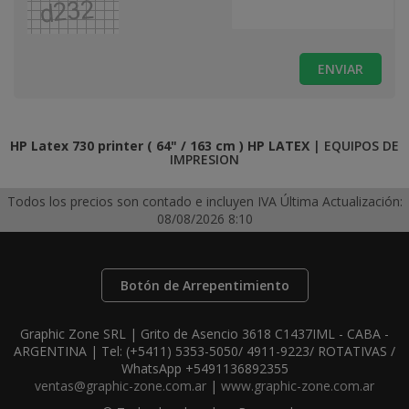
ENVIAR
HP Latex 730 printer ( 64" / 163 cm )
HP LATEX
|
EQUIPOS DE
IMPRESION
Todos los precios son contado e incluyen IVA
Última Actualización:
08/08/2026 8:10
Botón de Arrepentimiento
Graphic Zone SRL | Grito de Asencio 3618 C1437IML - CABA -
ARGENTINA | Tel:
(+5411) 5353-5050/ 4911-9223/ ROTATIVAS /
WhatsApp +5491136892355
ventas@graphic-zone.com.ar
|
www.graphic-zone.com.ar