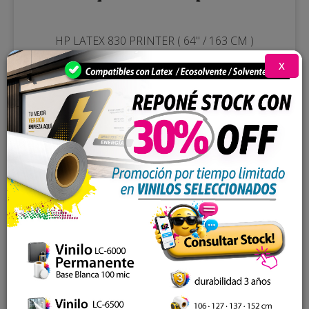
HP LATEX 830 PRINTER ( 64" / 163 CM )
Leer más
X
HP LATEX 630 ( 64" / 163 CM )
Leer más